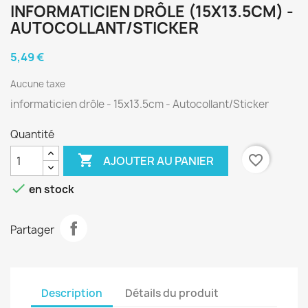
INFORMATICIEN DRÔLE (15X13.5CM) -
AUTOCOLLANT/STICKER
5,49 €
Aucune taxe
informaticien drôle - 15x13.5cm - Autocollant/Sticker
Quantité

favorite_border
AJOUTER AU PANIER

en stock
Partager
Description
Détails du produit