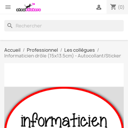
shopping_cart


(0)
search
Accueil
Professionnel
Les collègues
Informaticien drôle (15x13.5cm) - Autocollant/Sticker