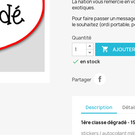
La nation vous remercie en v
exotiques.
Pour faire passer un message
le souhaitez (ordi portable, 
Quantité

AJOUTER

en stock
Partager
Description
Détai
1ère classe dégradé - 1
stickers / autocollant mil