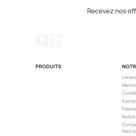
Recevez nos off
Facebook
Instagram
PRODUITS
NOTR
Livrai
Mentio
Condit
A pro
Paieme
Notice
Contac
faire 