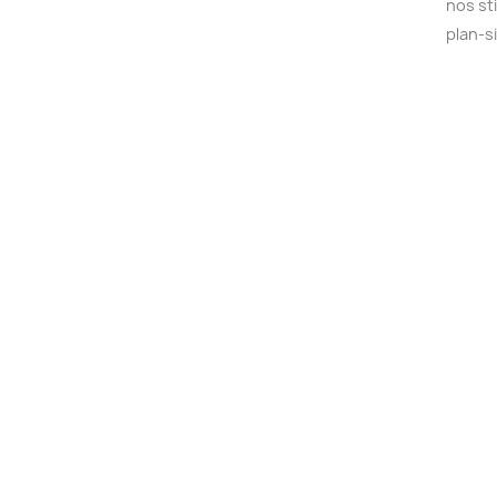
nos st
plan-s