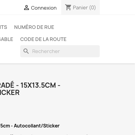
shopping_cart

Panier
(0)
Connexion
NTS
NUMÉRO DE RUE
SABLE
CODE DE LA ROUTE
search
ADÉ - 15X13.5CM -
ICKER
.5cm - Autocollant/Sticker