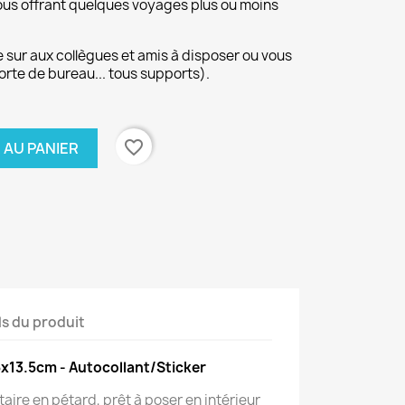
ous offrant quelques voyages plus ou moins
 sur aux collègues et amis à disposer ou vous
porte de bureau... tous supports).
favorite_border
 AU PANIER
ls du produit
5x13.5cm - Autocollant/Sticker
itaire en pétard, prêt à poser en intérieur