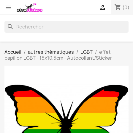
shopping_cart


(0)
search
Accueil
autres thématiques
LGBT
effet
papillon LGBT - 15x10.5cm - Autocollant/Sticker