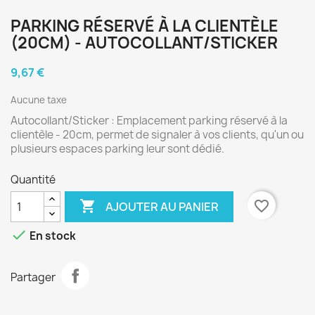
PARKING RÉSERVÉ À LA CLIENTÈLE
(20CM) - AUTOCOLLANT/STICKER
9,67 €
Aucune taxe
Autocollant/Sticker : Emplacement parking réservé à la
clientèle - 20cm, permet de signaler à vos clients, qu'un ou
plusieurs espaces parking leur sont dédié.
Quantité

favorite_border
AJOUTER AU PANIER

En stock
Partager