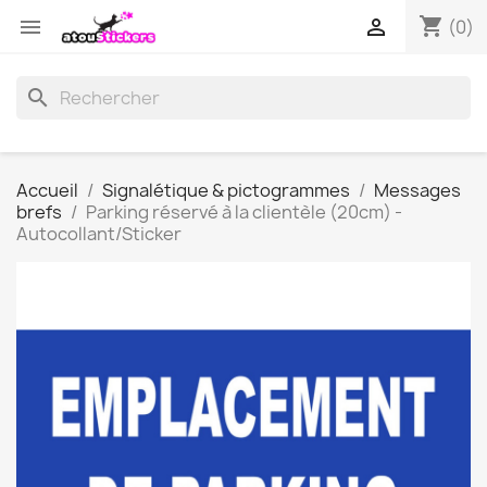
shopping_cart


(0)
search
Accueil
Signalétique & pictogrammes
Messages
brefs
Parking réservé à la clientèle (20cm) -
Autocollant/Sticker