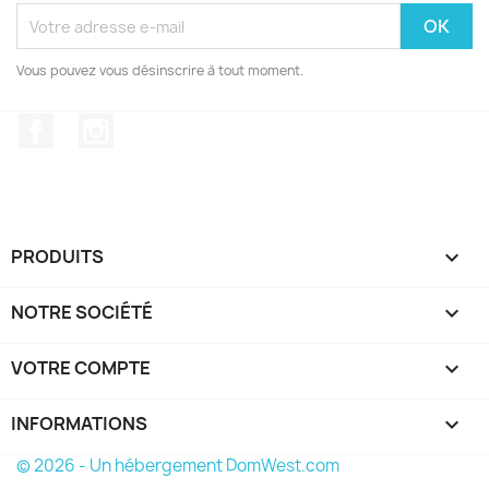
Vous pouvez vous désinscrire à tout moment.
Facebook
Instagram
PRODUITS

NOTRE SOCIÉTÉ

VOTRE COMPTE

INFORMATIONS
keyboard_arrow_down
© 2026 - Un hébergement DomWest.com