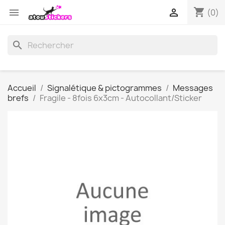
shopping_cart


(0)
search
Accueil
Signalétique & pictogrammes
Messages
brefs
Fragile - 8fois 6x3cm - Autocollant/Sticker