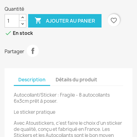
Quantité

favorite_border
AJOUTER AU PANIER

En stock
Partager
Description
Détails du produit
Autocollant/Sticker : Fragile - 8 autocollants
6x3cm prêt à poser.
Le sticker pratique
Avec Atoustickers, c'est faire le choix d'un sticker
de qualité, conçu et fabriqué en France. Les
Stickers et les Autocollants sont le bon moyen