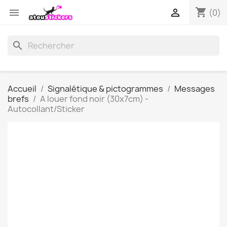
shopping_cart


(0)
search
Accueil
Signalétique & pictogrammes
Messages
brefs
A louer fond noir (30x7cm) -
Autocollant/Sticker