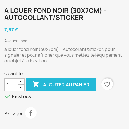
A LOUER FOND NOIR (30X7CM) -
AUTOCOLLANT/STICKER
7,87 €
Aucune taxe
à louer fond noir (30x7cm) - Autocollant/Sticker, pour
signaler et pour afficher que vous mettez tel équipement
ou objet à la location.
Quantité

favorite_border
AJOUTER AU PANIER

En stock
Partager