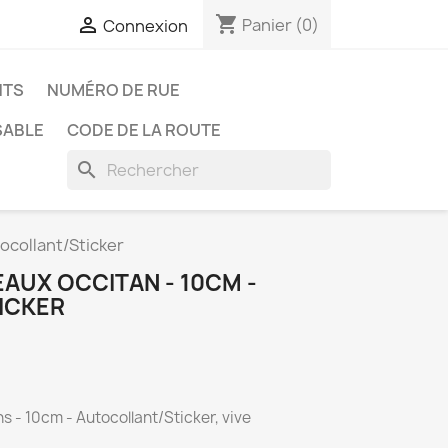
shopping_cart

Panier
(0)
Connexion
NTS
NUMÉRO DE RUE
SABLE
CODE DE LA ROUTE
search
ocollant/Sticker
AUX OCCITAN - 10CM -
ICKER
 - 10cm - Autocollant/Sticker, vive