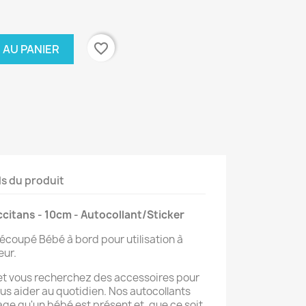
favorite_border
 AU PANIER
ls du produit
citans - 10cm - Autocollant/Sticker
écoupé Bébé à bord pour utilisation à
eur.
 et vous recherchez des accessoires pour
vous aider au quotidien. Nos autocollants
age qu'un bébé est présent et, que ce soit