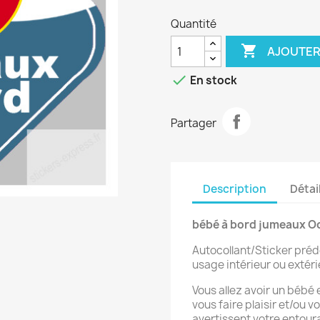
Quantité

AJOUTER

En stock
Partager
Description
Détai
bébé à bord jumeaux Oc
Autocollant/Sticker préd
usage intérieur ou extéri
Vous allez avoir un bébé
vous faire plaisir et/ou 
avertissent votre entour