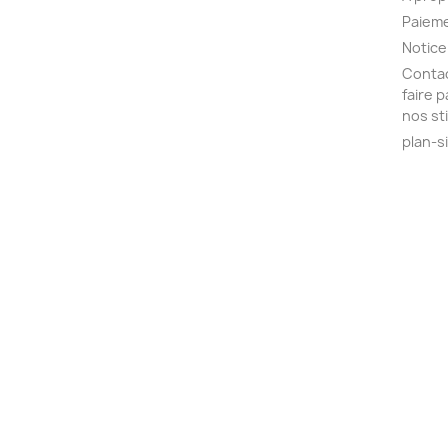
Paieme
Notice
Contac
faire 
nos st
plan-s