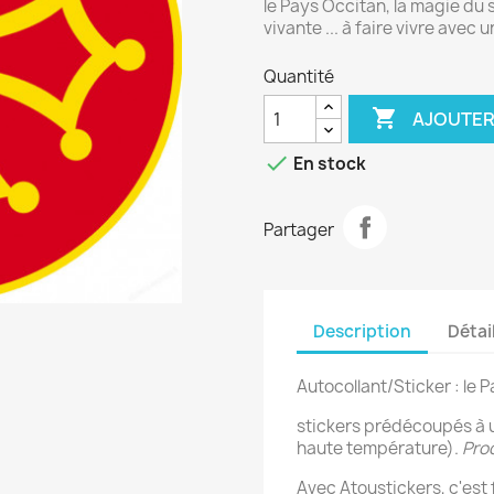
le Pays Occitan, la magie du 
vivante ... à faire vivre avec 
Quantité

AJOUTER

En stock
Partager
Description
Détai
Autocollant/Sticker : le 
stickers prédécoupés à 
haute température).
Prod
Avec Atoustickers, c'est f