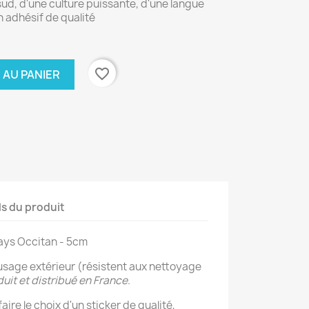
sud, d'une culture puissante, d'une langue
un adhésif de qualité
favorite_border
 AU PANIER
ls du produit
Pays Occitan - 5cm
usage extérieur (résistent aux nettoyage
uit et distribué en France
.
aire le choix d'un sticker de qualité,