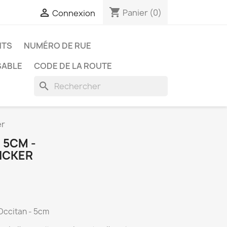
shopping_cart

Panier
(0)
Connexion
NTS
NUMÉRO DE RUE
SABLE
CODE DE LA ROUTE
search
er
 5CM -
ICKER
 Occitan - 5cm