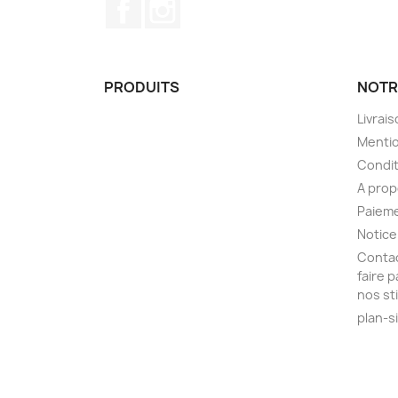
Facebook
Instagram
PRODUITS
NOTR
Livrai
Mentio
Condit
A pro
Paieme
Notice
Contac
faire 
nos st
plan-s