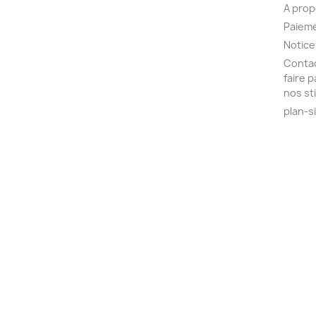
A pro
Paieme
Notice
Contac
faire 
nos st
plan-s