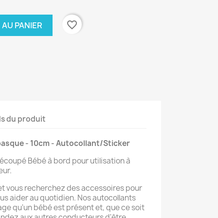
favorite_border
 AU PANIER
ls du produit
asque - 10cm - Autocollant/Sticker
écoupé Bébé à bord pour utilisation à
eur.
 et vous recherchez des accessoires pour
vous aider au quotidien. Nos autocollants
age qu'un bébé est présent et, que ce soit
andez aux autres conducteurs d'être