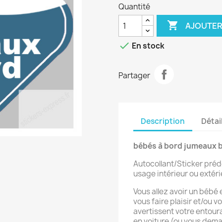
Quantité

AJOUTER

En stock
Partager
Description
Détai
bébés à bord jumeaux b
Autocollant/Sticker préd
usage intérieur ou extéri
Vous allez avoir un bébé
vous faire plaisir et/ou 
avertissent votre entour
en voiture (ou vous dem