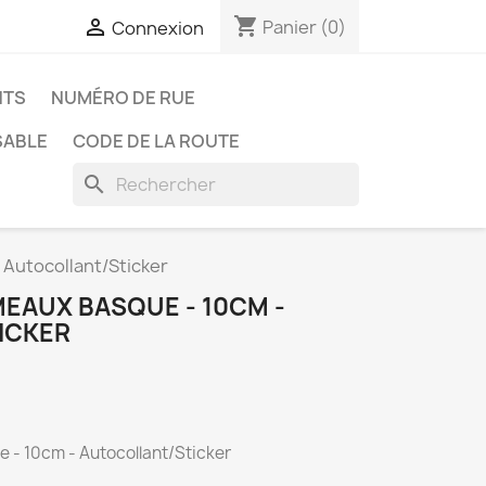
shopping_cart

Panier
(0)
Connexion
NTS
NUMÉRO DE RUE
SABLE
CODE DE LA ROUTE
search
 Autocollant/Sticker
MEAUX BASQUE - 10CM -
ICKER
 - 10cm - Autocollant/Sticker