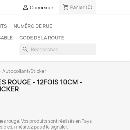
shopping_cart

Panier
(0)
Connexion
NTS
NUMÉRO DE RUE
SABLE
CODE DE LA ROUTE
search
- Autocollant/Sticker
 ROUGE - 12FOIS 10CM -
ICKER
es rouge. Vos produits sont réalisés en Pays
ibles, n'hésitez pas à le signaler.