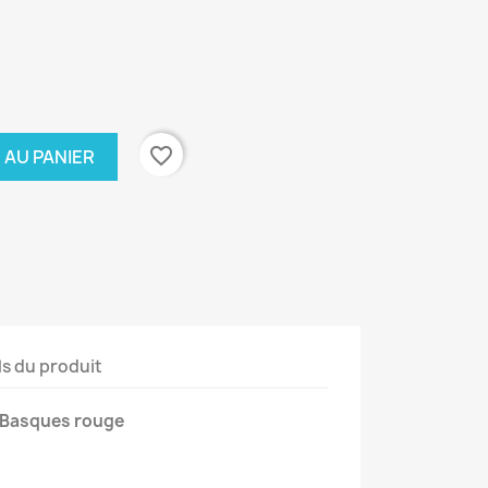
favorite_border
 AU PANIER
ls du produit
s Basques rouge