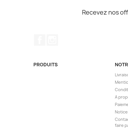
Recevez nos off
Facebook
Instagram
PRODUITS
NOTR
Livrai
Mentio
Condit
A pro
Paieme
Notice
Contac
faire 