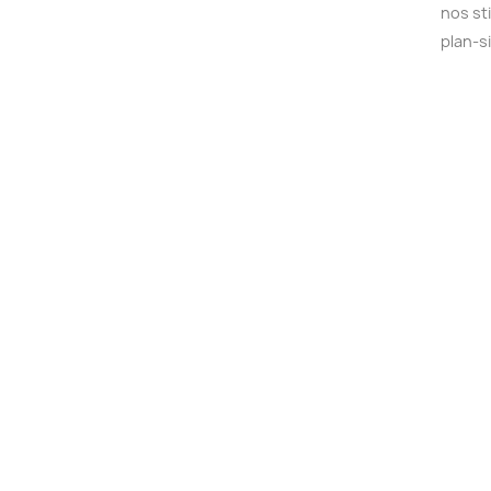
nos st
plan-s