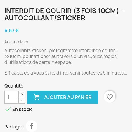
INTERDIT DE COURIR (3 FOIS 10CM) -
AUTOCOLLANT/STICKER
6,67 €
Aucune taxe
Autocollant/Sticker : pictogramme interdit de courir -
3x10cm, pour afficher au travers d'un visuel les règles
d'utilisations de certain espace.
Efficace, cela vous évite d'intervenir toutes les 5 minutes...
Quantité

favorite_border
AJOUTER AU PANIER

En stock
Partager