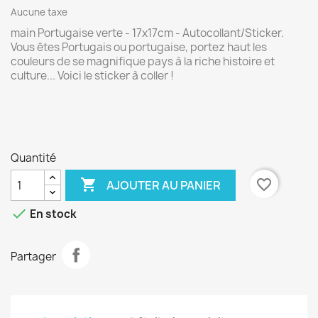
Aucune taxe
main Portugaise verte - 17x17cm - Autocollant/Sticker.
Vous êtes Portugais ou portugaise, portez haut les
couleurs de se magnifique pays à la riche histoire et
culture... Voici le sticker à coller !
Quantité

favorite_border
AJOUTER AU PANIER

En stock
Partager