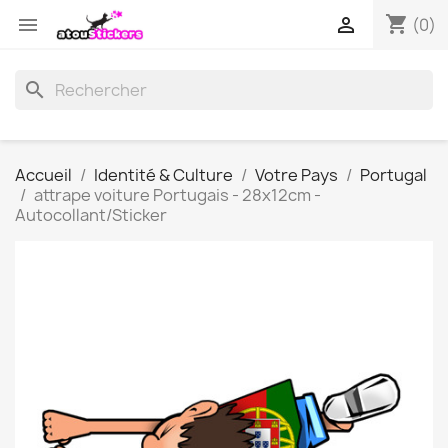
shopping_cart


(0)
search
Accueil
Identité & Culture
Votre Pays
Portugal
attrape voiture Portugais - 28x12cm -
Autocollant/Sticker