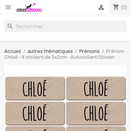
shopping_cart


(0)
search
Accueil
autres thématiques
Prénoms
Prénom
Chloé - 8 stickers de 5x2cm - Autocollant/Sticker