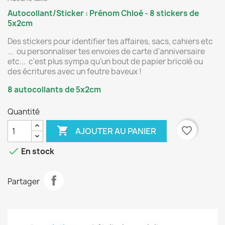
Autocollant/Sticker : Prénom Chloé - 8 stickers de
5x2cm
Des stickers pour identifier tes affaires, sacs, cahiers etc
... ou personnaliser tes envoies de carte d'anniversaire
etc... c'est plus sympa qu'un bout de papier bricolé ou
des écritures avec un feutre baveux !
8 autocollants de 5x2cm
Quantité

favorite_border
AJOUTER AU PANIER

En stock
Partager