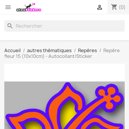
shopping_cart


(0)
search
Accueil
autres thématiques
Repères
Repère
fleur 15 (10x10cm) - Autocollant/Sticker