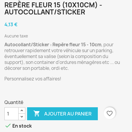
REPÈRE FLEUR 15 (10X10CM) -
AUTOCOLLANT/STICKER
4,13 €
Aucune taxe
Autocollant/Sticker : Repère fleur 15 - 10cm
, pour
retrouver rapidement votre véhicule sur un parking,
éventuellement sa valise (selon la composition du
support), son container d'ordures ménagères etc ... ou
décorer son portable, ordi etc.
Personnalisez vos affaires!
Quantité

favorite_border
AJOUTER AU PANIER

En stock