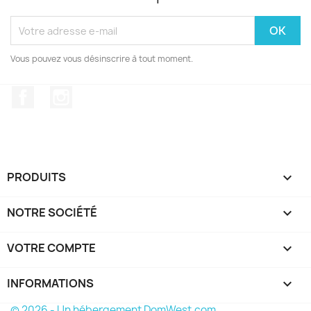
Vous pouvez vous désinscrire à tout moment.
Facebook
Instagram
PRODUITS

NOTRE SOCIÉTÉ

VOTRE COMPTE

INFORMATIONS
keyboard_arrow_down
© 2026 - Un hébergement DomWest.com