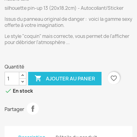
silhouette pin-up 13 (20x18.2cm) - Autocollant/Sticker
Issus du panneau original de danger : voici la gamme sexy
offerte à votre imagination.
Le style "coquin" mais correcte, vous permet de l'afficher
pour débrider l'atmosphère ...
Quantité

favorite_border
AJOUTER AU PANIER

En stock
Partager