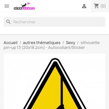
shopping_cart


(0)
search
Accueil
autres thématiques
Sexy
silhouette
pin-up 13 (20x18.2cm) - Autocollant/Sticker