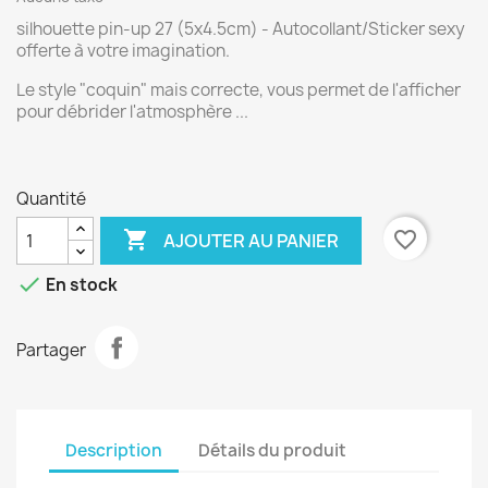
silhouette pin-up 27 (5x4.5cm) - Autocollant/Sticker sexy
offerte à votre imagination.
Le style "coquin" mais correcte, vous permet de l'afficher
pour débrider l'atmosphère ...
Quantité

favorite_border
AJOUTER AU PANIER

En stock
Partager
Description
Détails du produit