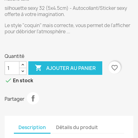
silhouette sexy 32 (5x4.5cm) - Autocollant/Sticker sexy
offerte à votre imagination.
Le style "coquin" mais correcte, vous permet de l'afficher
pour débrider l'atmosphère ...
Quantité

favorite_border
AJOUTER AU PANIER

En stock
Partager
Description
Détails du produit