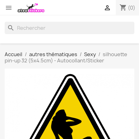
shopping_cart


(0)
search
Accueil
autres thématiques
Sexy
silhouette
pin-up 32 (5x4.5cm) - Autocollant/Sticker