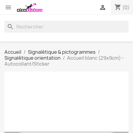
shopping_cart


(0)
search
Accueil
Signalétique & pictogrammes
Signalétique orientation
Accueil blanc (29x9cm) -
Autocollant/Sticker