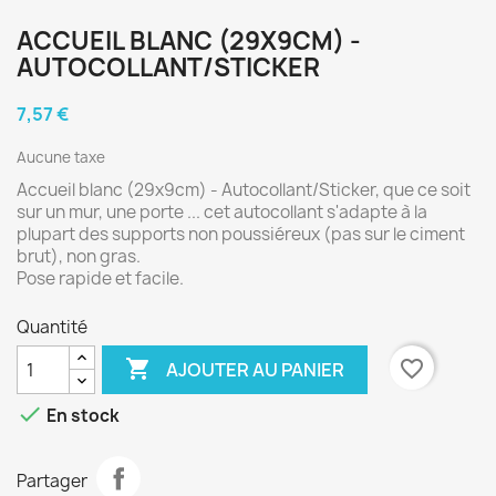
ACCUEIL BLANC (29X9CM) -
AUTOCOLLANT/STICKER
7,57 €
Aucune taxe
Accueil blanc (29x9cm) - Autocollant/Sticker, que ce soit
sur un mur, une porte ... cet autocollant s'adapte à la
plupart des supports non poussiéreux (pas sur le ciment
brut), non gras.
Pose rapide et facile.
Quantité

favorite_border
AJOUTER AU PANIER

En stock
Partager