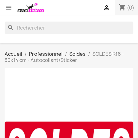
shopping_cart


(0)
search
Accueil
Professionnel
Soldes
SOLDES R16 -
30x14 cm - Autocollant/Sticker