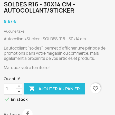
SOLDES R16 - 30X14 CM -
AUTOCOLLANT/STICKER
9,67 €
Aucune taxe
Autocollant/Sticker : SOLDES R16 - 30x14 cm
L'autocollant "soldes" permet d'afficher une période de
promotions dans votre magasin ou commerce, mais
également à proximité de vos articles et produits.
Marquez votre territoire !
Quantité

favorite_border
AJOUTER AU PANIER

En stock
Partager