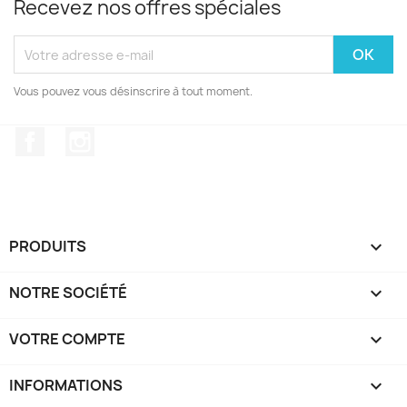
Recevez nos offres spéciales
Vous pouvez vous désinscrire à tout moment.
Facebook
Instagram
PRODUITS

NOTRE SOCIÉTÉ

VOTRE COMPTE

INFORMATIONS
keyboard_arrow_down