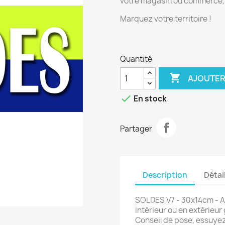
votre magasin ou commerce, m
Marquez votre territoire !
Quantité

AJOUTER

En stock
Partager
Description
Détai
SOLDES V7 - 30x14cm - Au
intérieur ou en extérieur
Conseil de pose, essuyez 