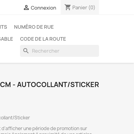
shopping_cart

Panier
(0)
Connexion
NTS
NUMÉRO DE RUE
SABLE
CODE DE LA ROUTE
search
14CM - AUTOCOLLANT/STICKER
ollant/Sticker
t d'afficher une période de promotion sur