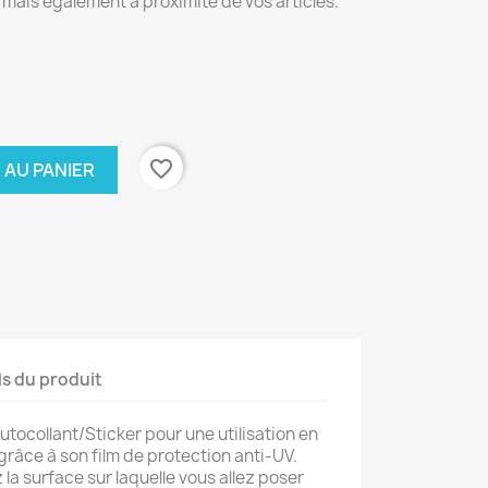
ais également à proximité de vos articles.
favorite_border
 AU PANIER
ls du produit
tocollant/Sticker pour une utilisation en
 grâce à son film de protection anti-UV.
la surface sur laquelle vous allez poser