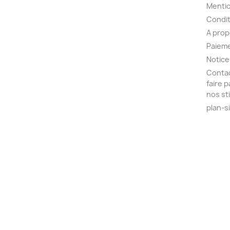
Mentio
Condit
A pro
Paieme
Notice
Contac
faire 
nos st
plan-s