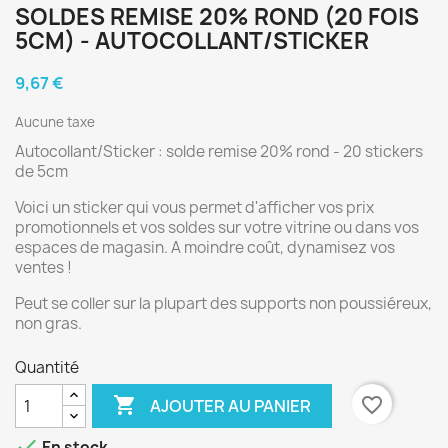
SOLDES REMISE 20% ROND (20 FOIS
5CM) - AUTOCOLLANT/STICKER
9,67 €
Aucune taxe
Autocollant/Sticker : solde remise 20% rond - 20 stickers
de 5cm
Voici un sticker qui vous permet d'afficher vos prix
promotionnels et vos soldes sur votre vitrine ou dans vos
espaces de magasin. A moindre coût, dynamisez vos
ventes !
Peut se coller sur la plupart des supports non poussiéreux,
non gras.
Quantité

favorite_border
AJOUTER AU PANIER

En stock