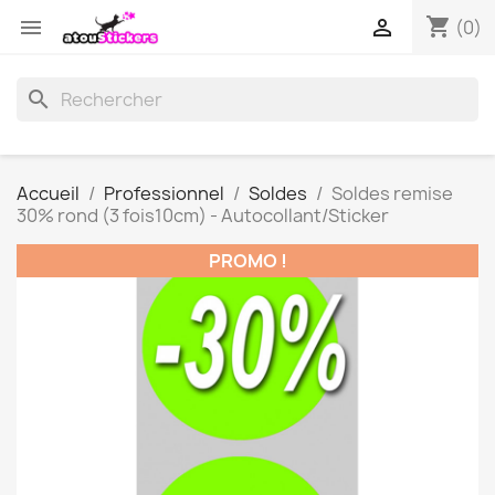
shopping_cart


(0)
search
Accueil
Professionnel
Soldes
Soldes remise
30% rond (3 fois10cm) - Autocollant/Sticker
PROMO !