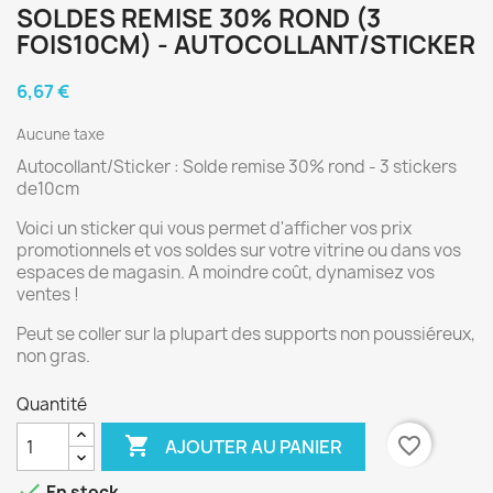
SOLDES REMISE 30% ROND (3
FOIS10CM) - AUTOCOLLANT/STICKER
6,67 €
Aucune taxe
Autocollant/Sticker : Solde remise 30% rond - 3 stickers
de10cm
Voici un sticker qui vous permet d'afficher vos prix
promotionnels et vos soldes sur votre vitrine ou dans vos
espaces de magasin. A moindre coût, dynamisez vos
ventes !
Peut se coller sur la plupart des supports non poussiéreux,
non gras.
Quantité

favorite_border
AJOUTER AU PANIER

En stock