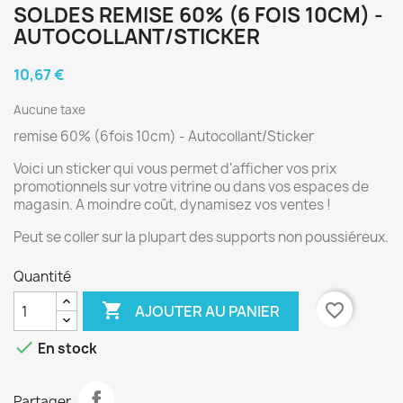
SOLDES REMISE 60% (6 FOIS 10CM) -
AUTOCOLLANT/STICKER
10,67 €
Aucune taxe
remise 60% (6fois 10cm) - Autocollant/Sticker
Voici un sticker qui vous permet d'afficher vos prix
promotionnels sur votre vitrine ou dans vos espaces de
magasin. A moindre coût, dynamisez vos ventes !
Peut se coller sur la plupart des supports non poussiéreux.
Quantité

favorite_border
AJOUTER AU PANIER

En stock
Partager