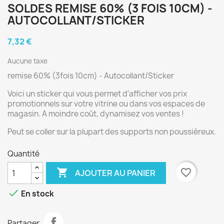
SOLDES REMISE 60% (3 FOIS 10CM) -
AUTOCOLLANT/STICKER
7,32 €
Aucune taxe
remise 60% (3fois 10cm) - Autocollant/Sticker
Voici un sticker qui vous permet d'afficher vos prix
promotionnels sur votre vitrine ou dans vos espaces de
magasin. A moindre coût, dynamisez vos ventes !
Peut se coller sur la plupart des supports non poussiéreux.
Quantité

favorite_border
AJOUTER AU PANIER

En stock
Partager