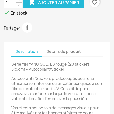

favorite_border
AJOUTER AU PANIER

En stock
Partager
Description
Détails du produit
Série YIN YANG SOLDES rouge (20 stickers
5x5cm) - Autocollant/Sticker
Autocollants/Stickers prédécoupés pour une
utilisation en intérieur ou en extérieur grâce à son
film de protection anti-UV. Conseil de pose,
essuyez la surface sur laquelle vous allez poser
votre sticker afin d'en enlever la poussière.
Vos clients ont besoin de messages visuels pour
être motivés par les bonnes affaires en cours