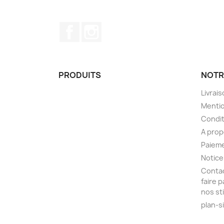
Facebook
Instagram
PRODUITS
NOTR
Livrai
Mentio
Condit
A pro
Paieme
Notice
Contac
faire 
nos st
plan-s