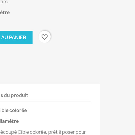
tirs
mètre
favorite_border
 AU PANIER
ls du produit
ible colorée
diamètre
découpé Cible colorée, prêt à poser pour