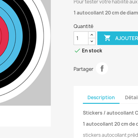
Pour tester votre habilité aux 
1 autocollant 20 cm de dia
Quantité

AJOUTER

En stock
Partager
Description
Détai
Stickers / autocollant C
1 autocollant 20 cm de 
stickers autocollant pré