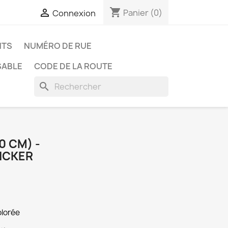
shopping_cart

Panier
(0)
Connexion
NTS
NUMÉRO DE RUE
SABLE
CODE DE LA ROUTE
search
0 CM) -
ICKER
olorée