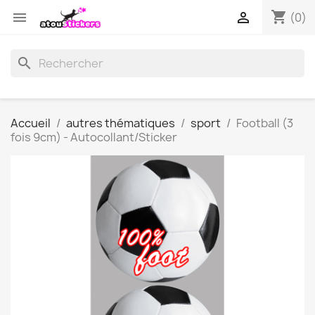
shopping_cart


(0)
search
Accueil
autres thématiques
sport
Football (3
fois 9cm) - Autocollant/Sticker