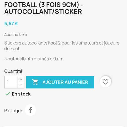
FOOTBALL (3 FOIS 9CM) -
AUTOCOLLANT/STICKER
6,67 €
Aucune taxe
Stickers autocollants Foot 2 pour les amateurs et joueurs
de Foot
3 autocollants diamètre 9 cm
Quantité

favorite_border
AJOUTER AU PANIER

En stock
Partager